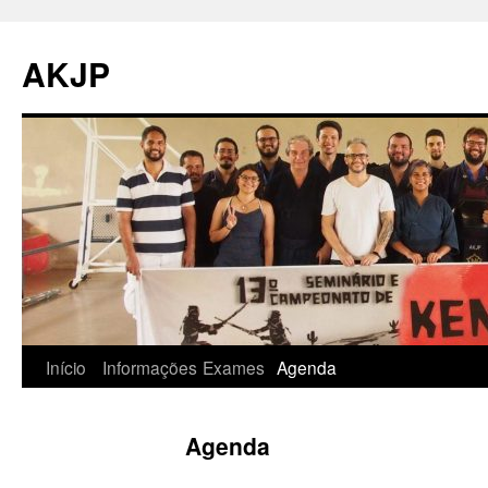
Pular
para
AKJP
o
conteúdo
Início
Informações
Exames
Agenda
Agenda