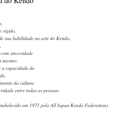
ca do Kendo
o,
e rígido,
 de sua habilidade na arte do Kendo,
,
s com sinceridade
si mesmo.
er a capacidade de:
de,
imento da cultura
ridade entre todas as pessoas.
stabelecido em 1975 pela All Japan Kendo Federation)