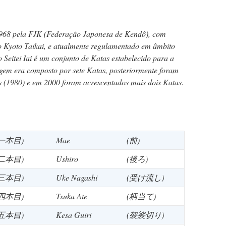
 1968 pela FJK (Federação Japonesa de Kendô), com
 Kyoto Taikai, e atualmente regulamentado em âmbito
o Seitei Iai é um conjunto de Katas estabelecido para a
igem era composto por sete Katas, posteriormente foram
s (1980) e em 2000 foram acrescentados mais dois Katas.
(一本目)
Mae
(前)
(二本目)
Ushiro
(後ろ)
(三本目)
Uke Nagashi
(受け流し)
(四本目)
Tsuka Ate
(柄当て)
(五本目)
Kesa Guiri
(袈裟切り)