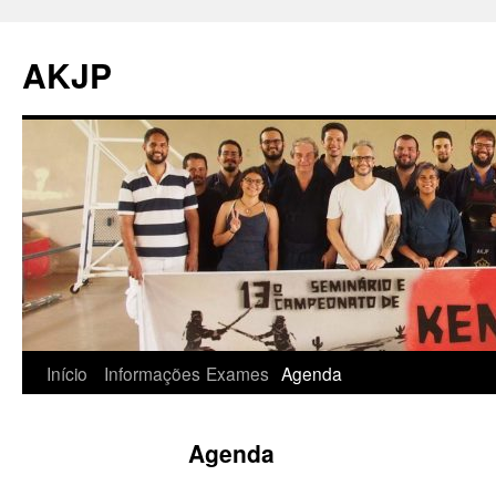
Pular
para
AKJP
o
conteúdo
Início
Informações
Exames
Agenda
Agenda