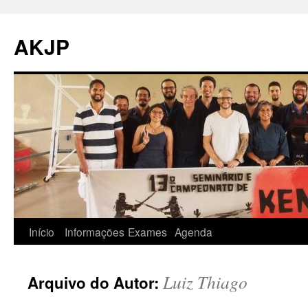
Pular
para
AKJP
o
conteúdo
Início
Informações
Exames
Agenda
Luiz Thiago
Arquivo do Autor: